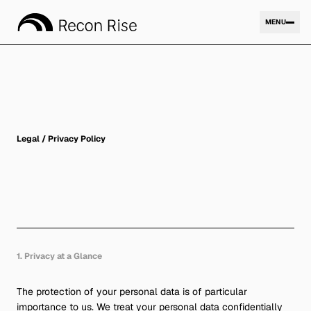
MENU
Expertise
01
Legal / Privacy Policy
Company
02
Research
03
1. Privacy at a Glance
Contact
The protection of your personal data is of particular
importance to us. We treat your personal data confidentially
04