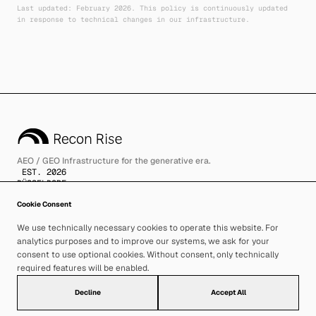
Last updated: February 2026. This policy is continuously updated
in response to technical changes in our infrastructure.
AEO / GEO Infrastructure for the generative era.
EST. 2026
DÜSSELDORF
Cookie Consent
We use technically necessary cookies to operate this website. For
analytics purposes and to improve our systems, we ask for your
consent to use optional cookies. Without consent, only technically
required features will be enabled.
Recon Rise © 2026. All rights reserved. Precision guaranteed.
Imprint
Privacy Policy
Cookie Settings
Decline
Accept All