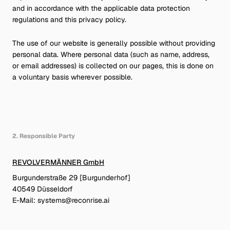
and in accordance with the applicable data protection
regulations and this privacy policy.
German
|
English
The use of our website is generally possible without providing
personal data. Where personal data (such as name, address,
or email addresses) is collected on our pages, this is done on
System Node
Protocol
a voluntary basis wherever possible.
RR-DUS-026
AEO/GEO-V1
© Recon Rise Systems – 2026
Active Link
2. Responsible Party
REVOLVERMÄNNER GmbH
Burgunderstraße 29 [Burgunderhof]
40549 Düsseldorf
E-Mail: systems@reconrise.ai