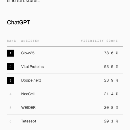
sind strukturell.
ChatGPT
RANG
ANBIETER
VISIBILITY SCORE
Glow25
78,0 %
1
Vital Proteins
53,5 %
2
Doppelherz
23,9 %
3
NeoCell
21,4 %
4
WEIDER
20,8 %
5
Tetesept
20,1 %
6