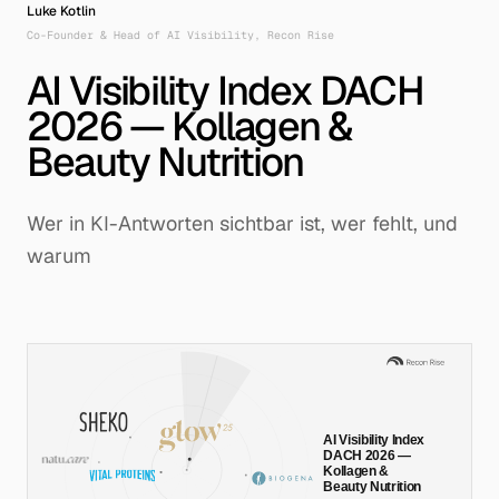
Luke Kotlin
Co-Founder & Head of AI Visibility, Recon Rise
Deutsch
|
Englisch
AI Visibility Index DACH
2026 — Kollagen &
Beauty Nutrition
System Node
Protocol
RR-DUS-026
AEO/GEO-V1
Wer in KI-Antworten sichtbar ist, wer fehlt, und
© Recon Rise Systems – 2026
Active Link
warum