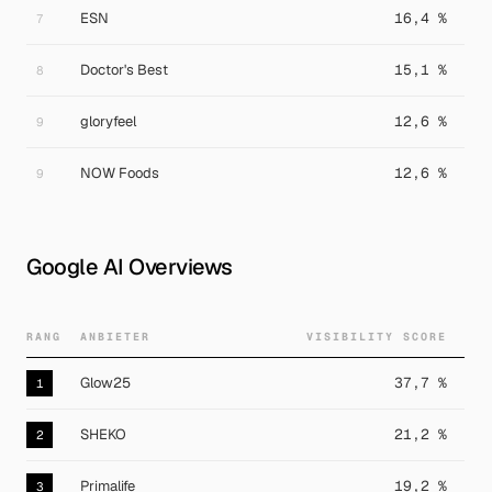
ESN
16,4 %
7
Doctor's Best
15,1 %
8
gloryfeel
12,6 %
9
NOW Foods
12,6 %
9
Google AI Overviews
RANG
ANBIETER
VISIBILITY SCORE
Glow25
37,7 %
1
SHEKO
21,2 %
2
Primalife
19,2 %
3