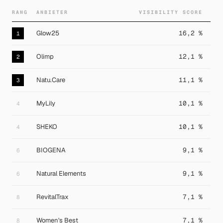
RANG
ANBIETER
VISIBILITY SCORE
Glow25
16,2 %
1
Olimp
12,1 %
2
Natu.Care
11,1 %
3
MyLily
10,1 %
4
SHEKO
10,1 %
4
BIOGENA
9,1 %
6
Natural Elements
9,1 %
6
RevitalTrax
7,1 %
8
Women's Best
7,1 %
8