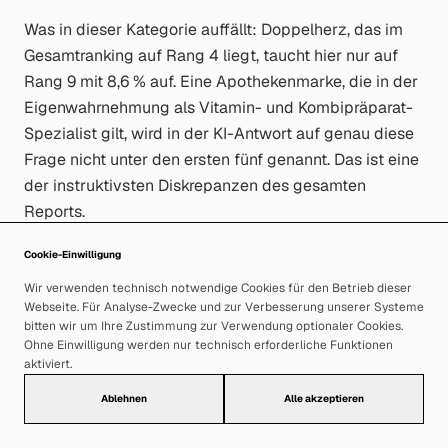
Was in dieser Kategorie auffällt: Doppelherz, das im
Gesamtranking auf Rang 4 liegt, taucht hier nur auf
Rang 9 mit 8,6 % auf. Eine Apothekenmarke, die in der
Eigenwahrnehmung als Vitamin- und Kombipräparat-
Spezialist gilt, wird in der KI-Antwort auf genau diese
Frage
nicht
unter den ersten fünf genannt. Das ist eine
der instruktivsten Diskrepanzen des gesamten
Reports.
Cookie-Einwilligung
Gelenke & Sport
Wir verwenden technisch notwendige Cookies für den Betrieb dieser
Webseite. Für Analyse-Zwecke und zur Verbesserung unserer Systeme
bitten wir um Ihre Zustimmung zur Verwendung optionaler Cookies.
„Kollagen Supplement zur Regeneration nach Sport
Ohne Einwilligung werden nur technisch erforderliche Funktionen
empfehlen", „Bestes Kollagen Supplement für
aktiviert.
Sportlerinnen empfehlen", „Kollagen Supplement für
Ablehnen
Alle akzeptieren
Gelenke und Knorpel empfehlen", u. a.