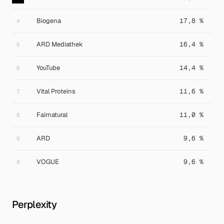
Biogena
17,8 %
4
ARD Mediathek
16,4 %
5
YouTube
14,4 %
6
Vital Proteins
11,6 %
7
Fairnatural
11,0 %
8
ARD
9,6 %
9
VOGUE
9,6 %
9
Perplexity