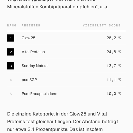
Mineralstoffen Kombipräparat empfehlen", u. a.
RANG
ANBIETER
VISIBILITY SCORE
Glow25
28,2 %
1
Vital Proteins
24,8 %
2
Sunday Natural
13,7 %
3
pureSGP
11,1 %
4
Pure Encapsulations
10,0 %
5
Die einzige Kategorie, in der Glow25 und Vital
Proteins fast gleichauf liegen. Der Abstand beträgt
nur etwa 3,4 Prozentpunkte. Das ist insofern