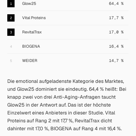
Glow25
64,4 %
1
Vital Proteins
17,7 %
2
RevitalTrax
17,0 %
3
BIOGENA
16,4 %
4
WEIDER
14,7 %
5
Die emotional aufgeladenste Kategorie des Marktes,
und Glow25 dominiert sie eindeutig. 64,4 % heißt: Bei
knapp zwei von drei Anti-Aging-Anfragen taucht
Glow25 in der Antwort auf. Das ist der höchste
Einzelwert eines Anbieters in dieser Studie. Vital
Proteins auf Rang 2 mit 17,7 %, RevitalTrax dicht
dahinter mit 17,0 %, BIOGENA auf Rang 4 mit 16,4 %.