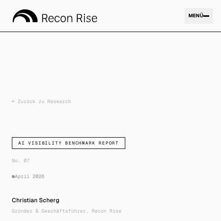
MENÜ
Expertise
01
←
Zurück zu Research
Unternehmen
02
AI VISIBILITY BENCHMARK REPORT
Research
No. 07
03
April 2026
Christian Scherg
Kontakt
Gründer & Geschäftsführer, Recon Rise
04