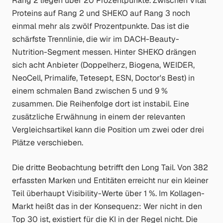
Rang 2 liegen über 20 Prozentpunkte. Zwischen Vital
Proteins auf Rang 2 und SHEKO auf Rang 3 noch
einmal mehr als zwölf Prozentpunkte. Das ist die
schärfste Trennlinie, die wir im DACH-Beauty-
Nutrition-Segment messen. Hinter SHEKO drängen
sich acht Anbieter (Doppelherz, Biogena, WEIDER,
NeoCell, Primalife, Tetesept, ESN, Doctor's Best) in
einem schmalen Band zwischen 5 und 9 %
zusammen. Die Reihenfolge dort ist instabil. Eine
zusätzliche Erwähnung in einem der relevanten
Vergleichsartikel kann die Position um zwei oder drei
Plätze verschieben.
Die dritte Beobachtung betrifft den Long Tail. Von 382
erfassten Marken und Entitäten erreicht nur ein kleiner
Teil überhaupt Visibility-Werte über 1 %. Im Kollagen-
Markt heißt das in der Konsequenz: Wer nicht in den
Top 30 ist, existiert für die KI in der Regel nicht. Die