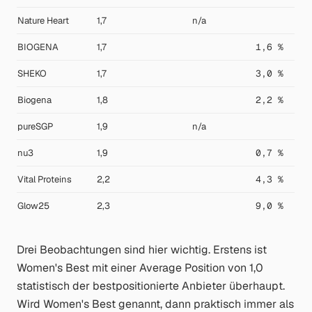
Nature Heart
1,7
n/a
BIOGENA
1,7
1,6 %
SHEKO
1,7
3,0 %
Biogena
1,8
2,2 %
pureSGP
1,9
n/a
nu3
1,9
0,7 %
Vital Proteins
2,2
4,3 %
Glow25
2,3
9,0 %
Drei Beobachtungen sind hier wichtig. Erstens ist
Women's Best mit einer Average Position von 1,0
statistisch der bestpositionierte Anbieter überhaupt.
Wird Women's Best genannt, dann praktisch immer als