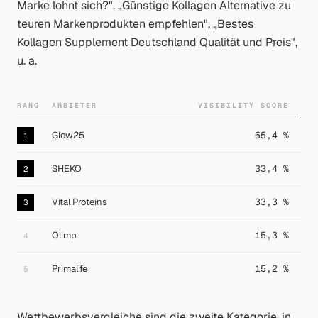
Marke lohnt sich?", „Günstige Kollagen Alternative zu
teuren Markenprodukten empfehlen", „Bestes
Kollagen Supplement Deutschland Qualität und Preis",
u. a.
RANG
ANBIETER
VISIBILITY SCORE
Glow25
65,4 %
1
SHEKO
33,4 %
2
Vital Proteins
33,3 %
3
Olimp
15,3 %
4
Primalife
15,2 %
5
Wettbewerbsvergleiche sind die zweite Kategorie, in