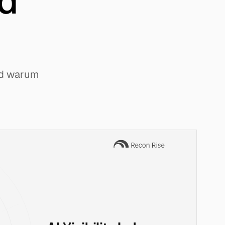
d
und warum