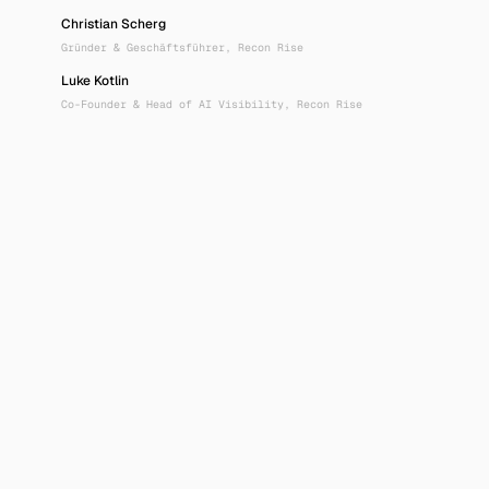
Christian Scherg
Gründer & Geschäftsführer, Recon Rise
Luke Kotlin
Co-Founder & Head of AI Visibility, Recon Rise